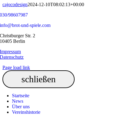
cajocodesign
2024-12-10T08:02:13+00:00
030/98607987
info@brot-und-spiele.com
Christburger Str. 2
10405 Berlin
Impressum
Datenschutz
Page load link
Startseite
News
Über uns
Vereinshistorie
Nach
oben