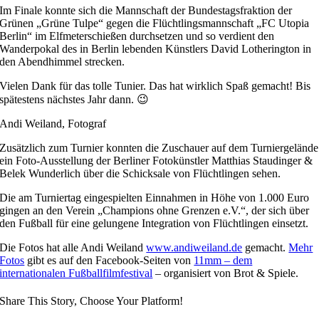
Im Finale konnte sich die Mannschaft der Bundestagsfraktion der
Grünen „Grüne Tulpe“ gegen die Flüchtlingsmannschaft „FC Utopia
Berlin“ im Elfmeterschießen durchsetzen und so verdient den
Wanderpokal des in Berlin lebenden Künstlers David Lotherington in
den Abendhimmel strecken.
Vielen Dank für das tolle Tunier. Das hat wirklich Spaß gemacht! Bis
spätestens nächstes Jahr dann. 😉
Andi Weiland, Fotograf
Zusätzlich zum Turnier konnten die Zuschauer auf dem Turniergelände
ein Foto-Ausstellung der Berliner Fotokünstler Matthias Staudinger &
Belek Wunderlich über die Schicksale von Flüchtlingen sehen.
Die am Turniertag eingespielten Einnahmen in Höhe von 1.000 Euro
gingen an den Verein „Champions ohne Grenzen e.V.“, der sich über
den Fußball für eine gelungene Integration von Flüchtlingen einsetzt.
Die Fotos hat alle Andi Weiland
www.andiweiland.de
gemacht.
Mehr
Fotos
gibt es auf den Facebook-Seiten von
11mm – dem
internationalen Fußballfilmfestival
– organisiert von Brot & Spiele.
Share This Story, Choose Your Platform!