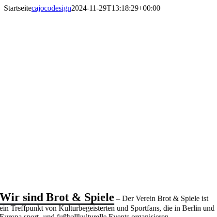
Zum
Startseite
cajocodesign
2024-11-29T13:18:29+00:00
Inhalt
springen
Wir sind Brot & Spiele
– Der Verein Brot & Spiele ist
ein Treffpunkt von Kulturbegeisterten und Sportfans, die in Berlin und
Europa sport- und fußballkulturelle Events organisieren.