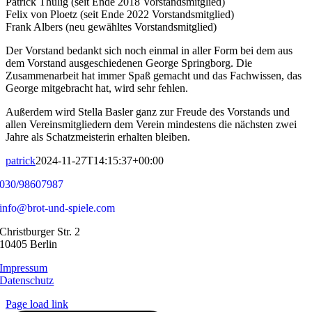
Patrick Thülig (seit Ende 2018 Vorstandsmitglied)
Felix von Ploetz (seit Ende 2022 Vorstandsmitglied)
Frank Albers (neu gewähltes Vorstandsmitglied)
Der Vorstand bedankt sich noch einmal in aller Form bei dem aus
dem Vorstand ausgeschiedenen George Springborg. Die
Zusammenarbeit hat immer Spaß gemacht und das Fachwissen, das
George mitgebracht hat, wird sehr fehlen.
Außerdem wird Stella Basler ganz zur Freude des Vorstands und
allen Vereinsmitgliedern dem Verein mindestens die nächsten zwei
Jahre als Schatzmeisterin erhalten bleiben.
patrick
2024-11-27T14:15:37+00:00
030/98607987
info@brot-und-spiele.com
Christburger Str. 2
10405 Berlin
Impressum
Datenschutz
Page load link